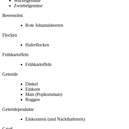
Wurzelgemüse
Zwiebelgemüse
Beerenobst
Rote Johannisbeeren
Flocken
Haferflocken
Frühkartoffeln
Frühkartoffeln
Getreide
Dinkel
Einkorn
Mais
(Popkornmais)
Roggen
Getreideprodukte
Einkornreis
(und Nackthaferreis)
Grieß