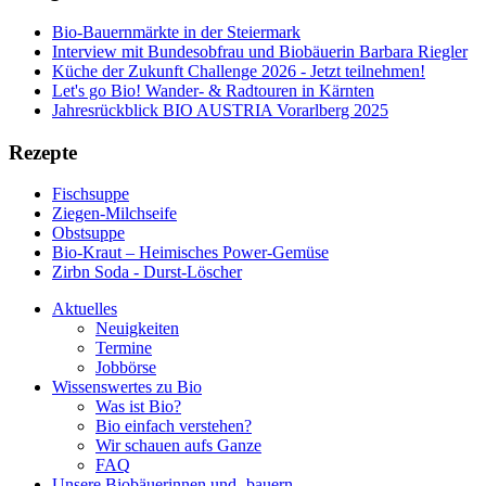
Bio-Bauernmärkte in der Steiermark
Interview mit Bundesobfrau und Biobäuerin Barbara Riegler
Küche der Zukunft Challenge 2026 - Jetzt teilnehmen!
Let's go Bio! Wander- & Radtouren in Kärnten
Jahresrückblick BIO AUSTRIA Vorarlberg 2025
Rezepte
Fischsuppe
Ziegen-Milchseife
Obstsuppe
Bio-Kraut – Heimisches Power-Gemüse
Zirbn Soda - Durst-Löscher
Aktuelles
Neuigkeiten
Termine
Jobbörse
Wissenswertes zu Bio
Was ist Bio?
Bio einfach verstehen?
Wir schauen aufs Ganze
FAQ
Unsere Biobäuerinnen und -bauern