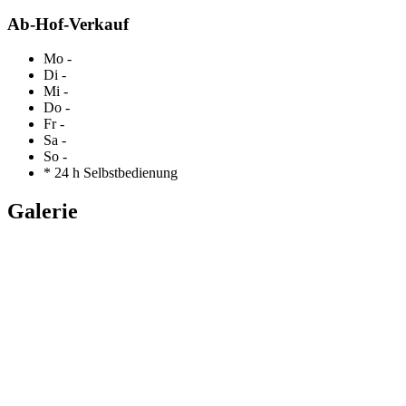
Ab-Hof-Verkauf
Mo
-
Di
-
Mi
-
Do
-
Fr
-
Sa
-
So
-
*
24 h Selbstbedienung
Galerie