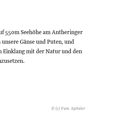
 auf 550m Seehöhe am Antheringer
n unsere Gänse und Puten, und
im Einklang mit der Natur und den
mzusetzen.
© (c) Fam. Spitaler