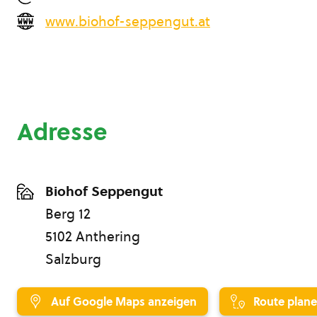
www.biohof-seppengut.at
Adresse
Biohof Seppengut
Berg 12
5102 Anthering
Salzburg
Auf Google Maps anzeigen
Route plan