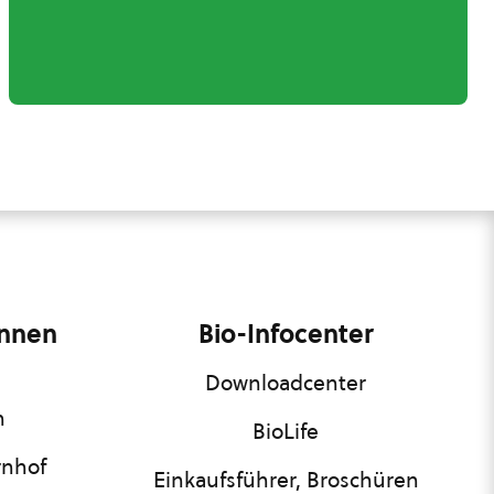
innen
Bio-Infocenter
Downloadcenter
n
BioLife
rnhof
Einkaufsführer, Broschüren