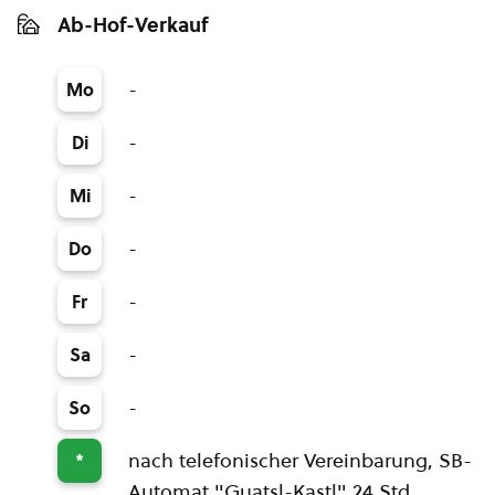
Ab-Hof-Verkauf
-
Mo
-
Di
-
Mi
-
Do
-
Fr
-
Sa
-
So
nach telefonischer Vereinbarung, SB-
*
Automat "Guatsl-Kastl" 24 Std.