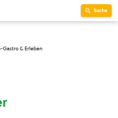
Suche
o-Gastro & Erleben
er