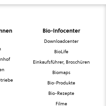
innen
Bio-Infocenter
Downloadcenter
n
BioLife
rnhof
Einkaufsführer, Broschüren
nen
Biomaps
triebe
Bio-Produkte
Bio-Rezepte
Filme