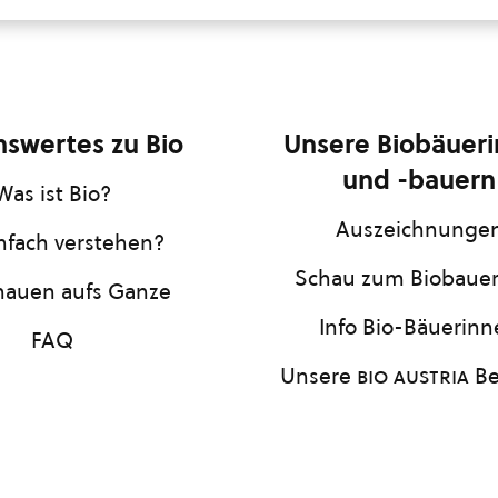
swertes zu Bio
Unsere Biobäuer
und -bauern
Was ist Bio?
Auszeichnunge
infach verstehen?
Schau zum Biobaue
hauen aufs Ganze
Info Bio-Bäuerin
FAQ
Unsere
bio austria
Be