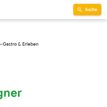
Suche
o-Gastro & Erleben
gner