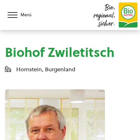
Bio,
regional,
Menü
sicher.
Biohof Zwiletitsch
Hornstein, Burgenland