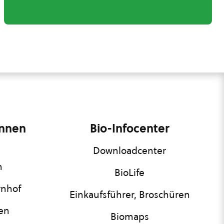
innen
Bio-Infocenter
Downloadcenter
n
BioLife
rnhof
Einkaufsführer, Broschüren
nen
Biomaps