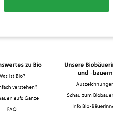
swertes zu Bio
Unsere Biobäuer
und -bauern
Was ist Bio?
Auszeichnunge
infach verstehen?
Schau zum Biobaue
hauen aufs Ganze
Info Bio-Bäuerin
FAQ