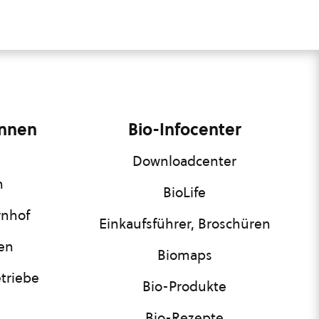
innen
Bio-Infocenter
Downloadcenter
n
BioLife
rnhof
Einkaufsführer, Broschüren
nen
Biomaps
triebe
Bio-Produkte
Bio-Rezepte