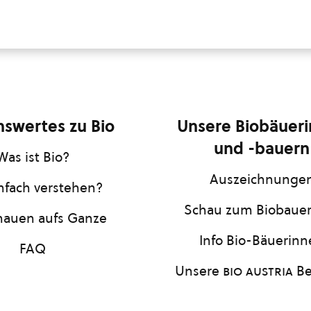
swertes zu Bio
Unsere Biobäuer
und -bauern
Was ist Bio?
Auszeichnunge
infach verstehen?
Schau zum Biobaue
hauen aufs Ganze
Info Bio-Bäuerin
FAQ
Unsere
bio austria
Be