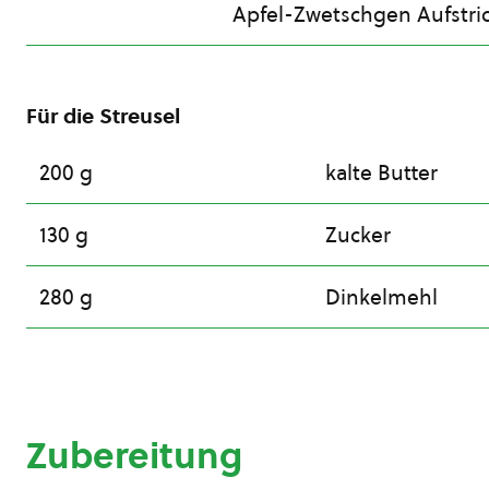
Apfel-Zwetschgen Aufstri
Für die Streusel
200 g
kalte Butter
130 g
Zucker
280 g
Dinkelmehl
Zubereitung