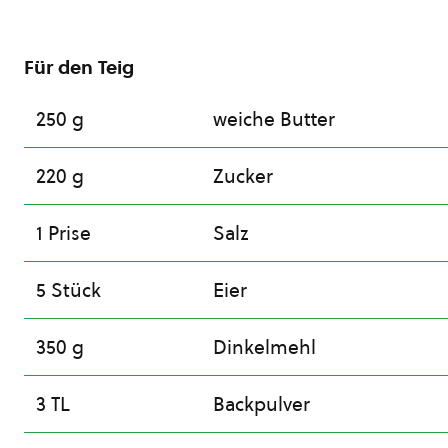
Für den Teig
250 g
weiche Butter
220 g
Zucker
1 Prise
Salz
5 Stück
Eier
350 g
Dinkelmehl
3 TL
Backpulver