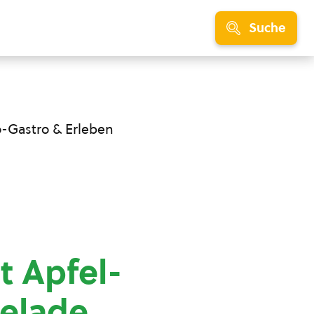
Suche
o-Gastro & Erleben
t Apfel-
elade