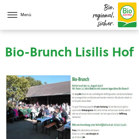
Bio,
regional,
Menü
sicher.
Bio-Brunch Lisilis Hof