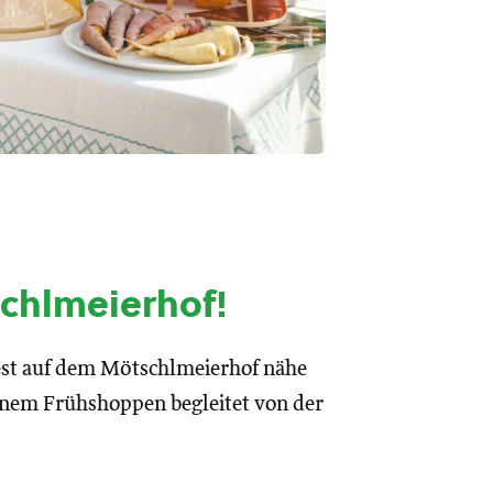
schlmeierhof
!
fest auf dem Mötschlmeierhof nähe
einem Frühshoppen begleitet von der