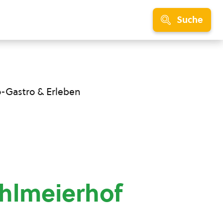
Suche
o-Gastro & Erleben
hlmeierhof