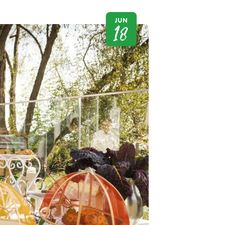
JUN
18