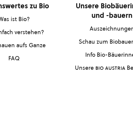
swertes zu Bio
Unsere Biobäuer
und -bauern
Was ist Bio?
Auszeichnunge
infach verstehen?
Schau zum Biobaue
hauen aufs Ganze
Info Bio-Bäuerin
FAQ
Unsere
bio austria
Be