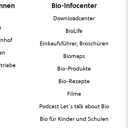
innen
Bio-Infocenter
Downloadcenter
n
BioLife
rnhof
Einkaufsführer, Broschüren
nen
Biomaps
triebe
Bio-Produkte
Bio-Rezepte
Filme
Podcast Let´s talk about Bio
Bio für Kinder und Schulen