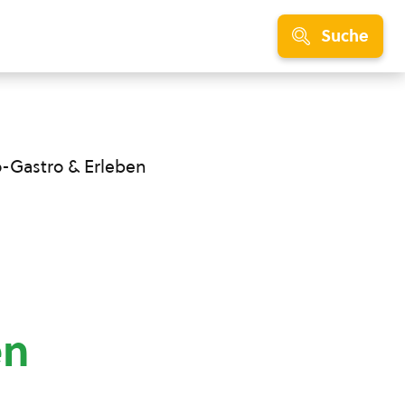
Suche
o-Gastro & Erleben
en