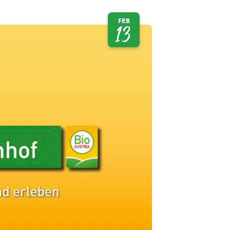
FEB
13