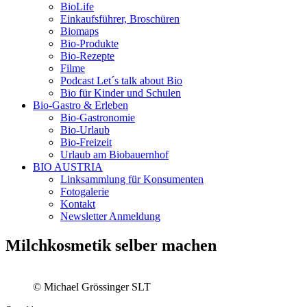
BioLife
Einkaufsführer, Broschüren
Biomaps
Bio-Produkte
Bio-Rezepte
Filme
Podcast Let´s talk about Bio
Bio für Kinder und Schulen
Bio-Gastro & Erleben
Bio-Gastronomie
Bio-Urlaub
Bio-Freizeit
Urlaub am Biobauernhof
BIO AUSTRIA
Linksammlung für Konsumenten
Fotogalerie
Kontakt
Newsletter Anmeldung
Milchkosmetik selber machen
© Michael Grössinger SLT