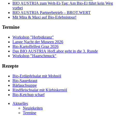
BIO AUSTRIA zum Welt-Ei-Tag: Am Bio-Ei führt kein Weg
vorbei
BIO AUSTRIA Partnerbetrieb – BROT.WERT
Mit Mira & Maxi auf Bio-Erlebnistour!
Termine
Workshop "Herbstkranz"
Lange Nacht der Museen 2026
Bio-Kartoffelfest Graz 2026
Das BIO AUSTRIA HofLabor geht in die 3. Runde
Workshop "Haarschmuck"
Rezepte
Bio-Erdäpfelsalat mit Mohnöl
Bio-Sauerkraut
Bärlauchsuppe
Rindfleischsalat mit Kürbiskernöl
Bio-Ketchup scharf
Aktuelles
Neuigkeiten
Termine