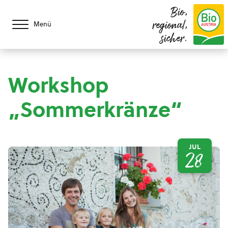
Bio,
regional,
Menü
sicher.
Workshop
„Sommerkränze“
JUL
28