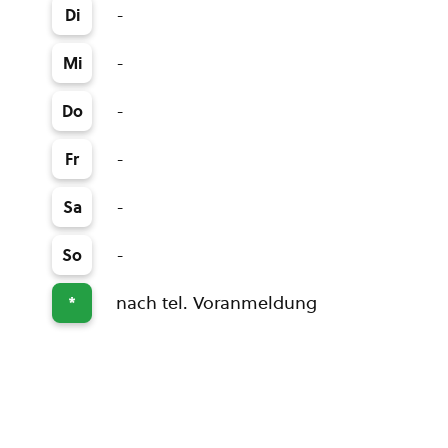
-
Di
-
Mi
-
Do
-
Fr
-
Sa
-
So
nach tel. Voranmeldung
*