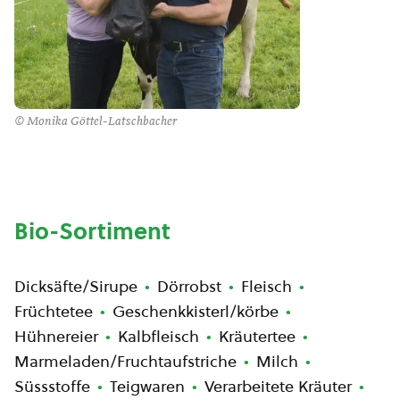
© Monika Göttel-Latschbacher
Bio-Sortiment
Dicksäfte/Sirupe
Dörrobst
Fleisch
Früchtetee
Geschenkkisterl/körbe
Hühnereier
Kalbfleisch
Kräutertee
Marmeladen/Fruchtaufstriche
Milch
Süssstoffe
Teigwaren
Verarbeitete Kräuter