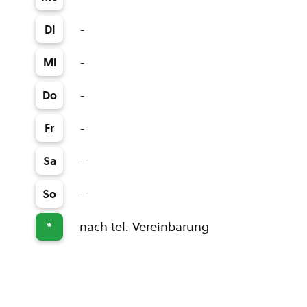
-
Di
-
Mi
-
Do
-
Fr
-
Sa
-
So
nach tel. Vereinbarung
*