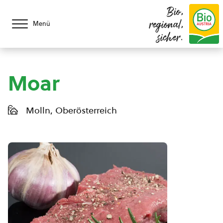
Bio,
regional,
Menü
sicher.
Moar
Molln, Oberösterreich