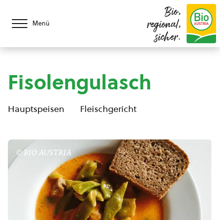
Bio,
regional,
Menü
sicher.
Fisolengulasch
Hauptspeisen
Fleischgericht
© BIO AUSTRIA