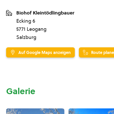
Biohof Kleintödlingbauer
Ecking 6
5771 Leogang
Salzburg
Auf Google Maps anzeigen
Route plan
Galerie