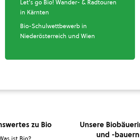
Let's go Bio! Wander- & Radtouren
in Kärnten
Bio-Schulwettbewerb in
Niederösterreich und Wien
swertes zu Bio
Unsere Biobäuer
und -bauern
Was ist Bio?