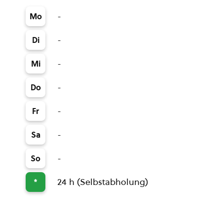
-
Mo
-
Di
-
Mi
-
Do
-
Fr
-
Sa
-
So
24 h (Selbstabholung)
*