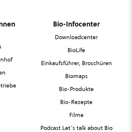
innen
Bio-Infocenter
Downloadcenter
n
BioLife
rnhof
Einkaufsführer, Broschüren
nen
Biomaps
triebe
Bio-Produkte
Bio-Rezepte
Filme
Podcast Let´s talk about Bio