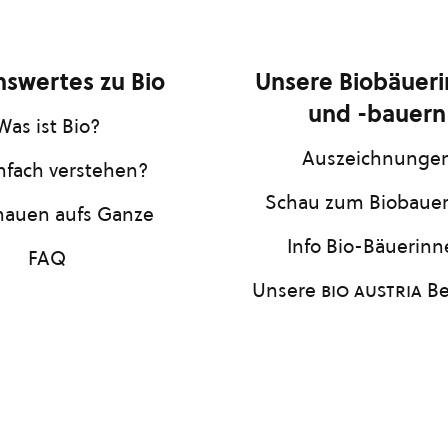
swertes zu Bio
Unsere Biobäuer
und -bauern
Was ist Bio?
Auszeichnunge
infach verstehen?
Schau zum Biobaue
hauen aufs Ganze
Info Bio-Bäuerin
FAQ
Unsere
bio austria
Be