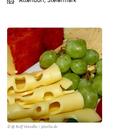
Attendorf, Steiermark
© @ Rolf Handke / pixelio.de