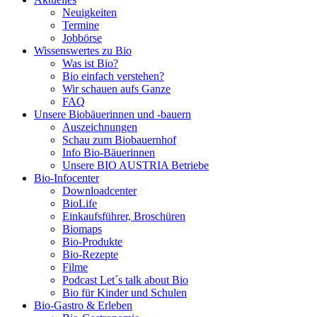
Neuigkeiten
Termine
Jobbörse
Wissenswertes zu Bio
Was ist Bio?
Bio einfach verstehen?
Wir schauen aufs Ganze
FAQ
Unsere Biobäuerinnen und -bauern
Auszeichnungen
Schau zum Biobauernhof
Info Bio-Bäuerinnen
Unsere
BIO AUSTRIA
Betriebe
Bio-Infocenter
Downloadcenter
BioLife
Einkaufsführer, Broschüren
Biomaps
Bio-Produkte
Bio-Rezepte
Filme
Podcast Let´s talk about Bio
Bio für Kinder und Schulen
Bio-Gastro & Erleben