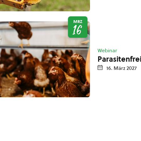
MRZ
16
Webinar
Parasitenfre
16. März 2027