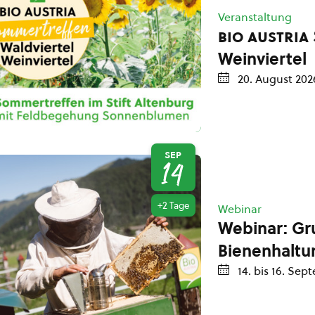
Veranstaltung
bio austria
Weinviertel
20. August 202
SEP
14
+2 Tage
Webinar
Webinar: Gr
Bienenhaltu
14.
bis
16. Sep