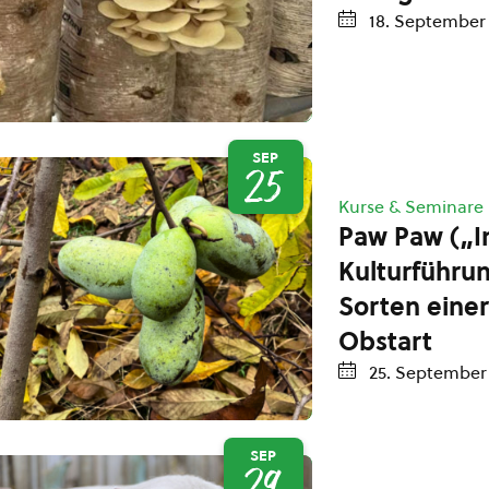
18. September
SEP
25
Kurse & Seminare
Paw Paw („I
Kulturführu
Sorten einer
Obstart
25. September
SEP