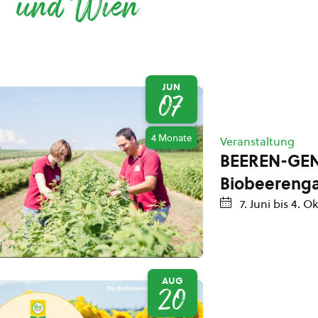
und Wien
JUN
07
4 Monate
Veranstaltung
BEEREN-GEN
Biobeereng
7. Juni
bis
4. O
AUG
20