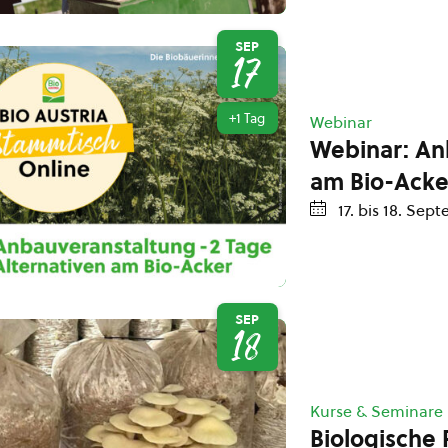
SEP
17
+1 Tag
Webinar
Webinar: An
am Bio-Acke
17.
bis
18. Sept
SEP
18
Kurse & Seminare
Biologische 