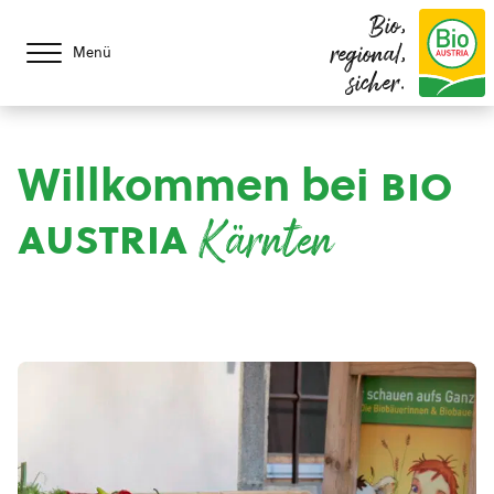
Bio,
regional,
Menü
sicher.
Willkommen bei
bio
austria
Kärnten