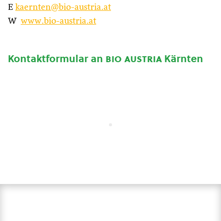
E
kaernten@bio-austria.at
W
www.bio-austria.at
Kontaktformular an
bio austria
Kärnten