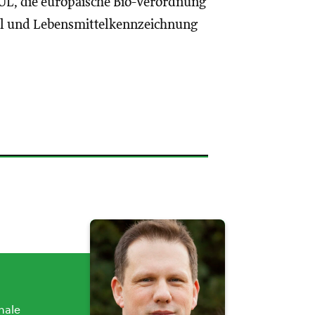
, die europäische Bio-Verordnung
l und Lebensmittelkennzeichnung
nale