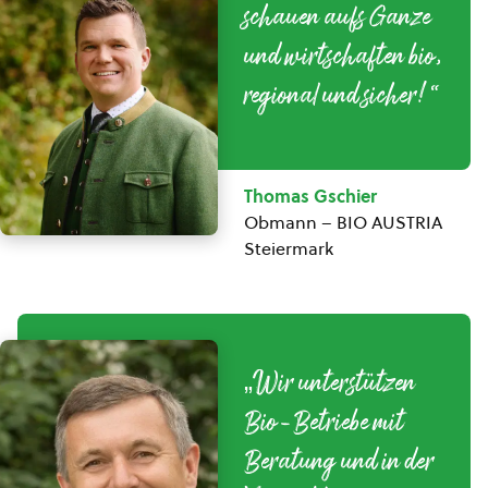
schauen aufs Ganze
und wirtschaften bio,
regional und sicher!“
Thomas Gschier
Obmann – BIO AUSTRIA
Steiermark
„Wir unterstützen
Bio-Betriebe mit
Beratung und in der