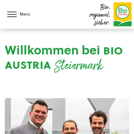
Bio,
regional,
Menü
sicher.
Willkommen bei
bio
austria
Steiermark