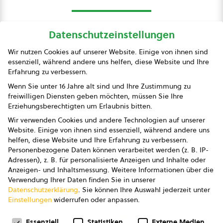
Datenschutzeinstellungen
bio austria
Wir nutzen Cookies auf unserer Website. Einige von ihnen sind
essenziell, während andere uns helfen, diese Website und Ihre
Presse
Erfahrung zu verbessern.
Impressum
Wenn Sie unter 16 Jahre alt sind und Ihre Zustimmung zu
freiwilligen Diensten geben möchten, müssen Sie Ihre
Datenschutz
Erziehungsberechtigten um Erlaubnis bitten.
Wir verwenden Cookies und andere Technologien auf unserer
AGB
Website. Einige von ihnen sind essenziell, während andere uns
helfen, diese Website und Ihre Erfahrung zu verbessern.
AGB Marketing GmbH
Personenbezogene Daten können verarbeitet werden (z. B. IP-
Adressen), z. B. für personalisierte Anzeigen und Inhalte oder
AGB Bildung
Anzeigen- und Inhaltsmessung.
Weitere Informationen über die
Verwendung Ihrer Daten finden Sie in unserer
Newsletter
Datenschutzerklärung
.
Sie können Ihre Auswahl jederzeit unter
Einstellungen
widerrufen oder anpassen.
Datenschutzeinstellungen
FOLGE UNS
Essenziell
Statistiken
Externe Medien