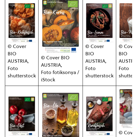
© Cover
© Cover
© Cove
BIO
BIO
BIO
© Cover BIO
AUSTRIA,
AUSTRIA,
AUSTRI
AUSTRIA,
Foto
Foto
Foto
Foto fotiksonya /
shutterstock
shutterstock
shutter
iStock
© Cove