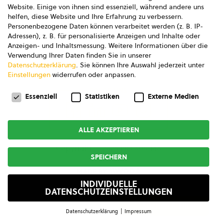
AGB
Website. Einige von ihnen sind essenziell, während andere uns
helfen, diese Website und Ihre Erfahrung zu verbessern.
AGB Marketing GmbH
Personenbezogene Daten können verarbeitet werden (z. B. IP-
Adressen), z. B. für personalisierte Anzeigen und Inhalte oder
AGB Bildung
Anzeigen- und Inhaltsmessung.
Weitere Informationen über die
Verwendung Ihrer Daten finden Sie in unserer
Newsletter
Datenschutzerklärung
.
Sie können Ihre Auswahl jederzeit unter
Einstellungen
widerrufen oder anpassen.
Datenschutzeinstellungen
FOLGE UNS
Essenziell
Statistiken
Externe Medien
ALLE AKZEPTIEREN
Copyright © 2026
bio austria
SPEICHERN
MADE BY
INDIVIDUELLE
DATENSCHUTZEINSTELLUNGEN
Suchen & Filtern
Datenschutzerklärung
Impressum