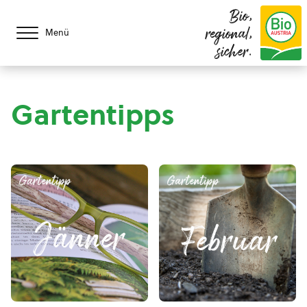
Bio,
regional,
Menü
sicher.
Gartentipps