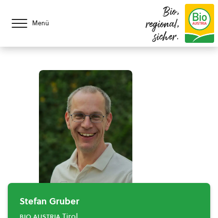
Bio,
regional,
Menü
sicher.
Stefan Gruber
bio austria
Tirol