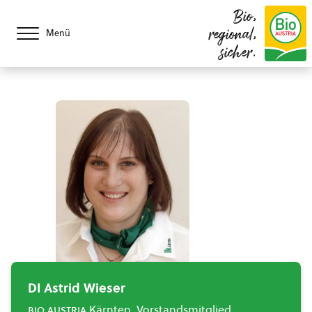
Bio,
regional,
Menü
sicher.
DI Astrid Wieser
bio austria
Kärnten, Vorstandsmitglied