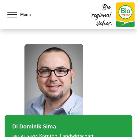
Bio,
regional,
Menü
sicher.
DI Dominik Sima
bio austria
Kärnten, Landwirtschaft