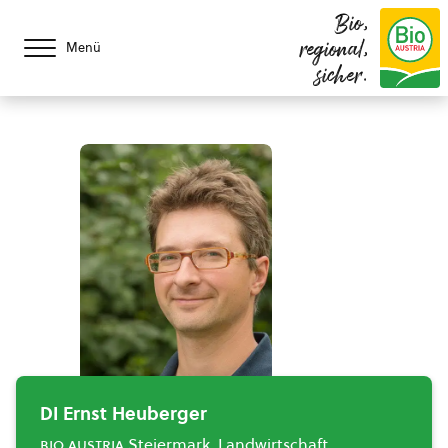
Bio,
regional,
Menü
sicher.
DI Ernst Heuberger
bio austria
Steiermark, Landwirtschaft