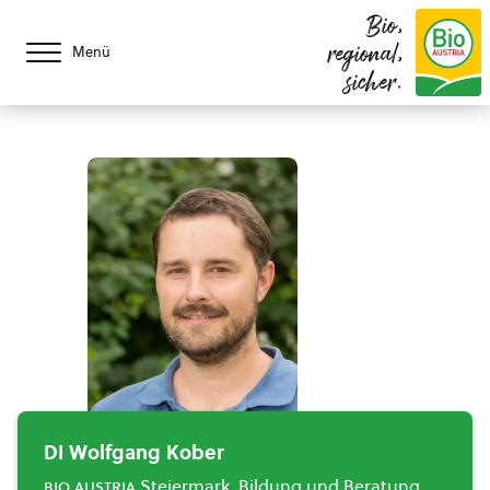
Bio,
regional,
Menü
sicher.
DI Wolfgang Kober
bio austria
Steiermark, Bildung und Beratung