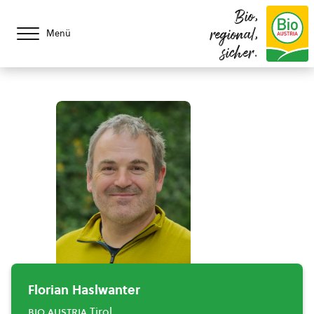
Bio,
regional,
Menü
sicher.
Florian Haslwanter
bio austria
Tirol