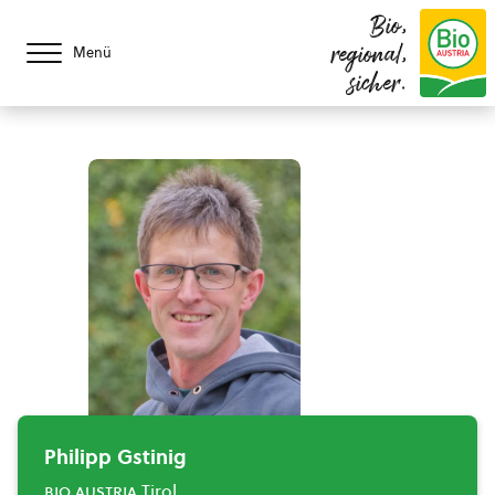
Bio,
regional,
Menü
sicher.
Philipp Gstinig
bio austria
Tirol