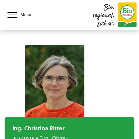
Bio,
regional,
Menü
sicher.
Ing. Christina Ritter
bio austria
Tirol, Obfrau