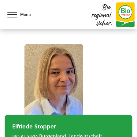
Bio,
regional,
Menü
sicher.
Elfriede Stopper
bio austria
Burgenland, Landwirtschaft