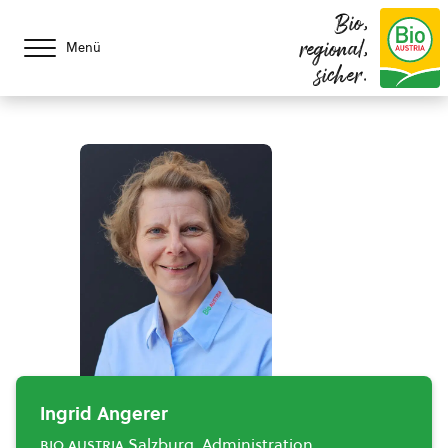
Bio,
regional,
Menü
sicher.
Ingrid Angerer
bio austria
Salzburg, Administration