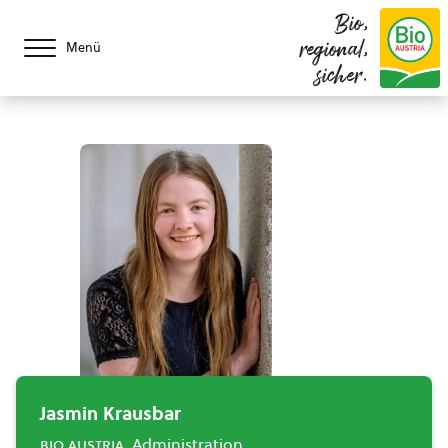
Bio,
regional,
Menü
sicher.
Jasmin Krausbar
bio austria
, Administration