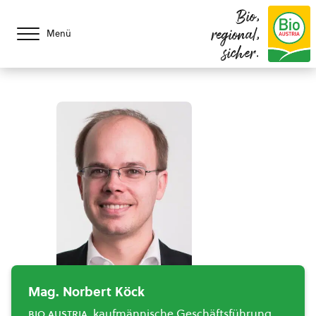
Bio,
regional,
Menü
sicher.
Mag. Norbert Köck
bio austria
, kaufmännische Geschäftsführung