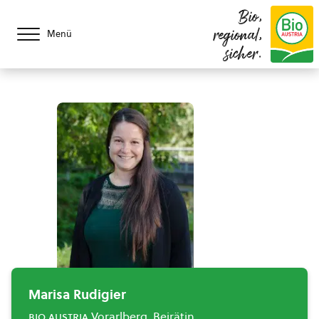
Bio,
regional,
Menü
sicher.
Marisa Rudigier
bio austria
Vorarlberg, Beirätin