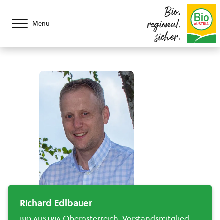
Bio,
regional,
Menü
sicher.
Richard Edlbauer
bio austria
Oberösterreich, Vorstandsmitglied