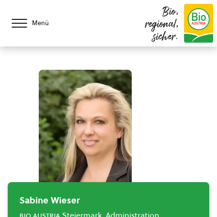
Bio,
regional,
Menü
sicher.
Sabine Wieser
bio austria
Steiermark, Administration