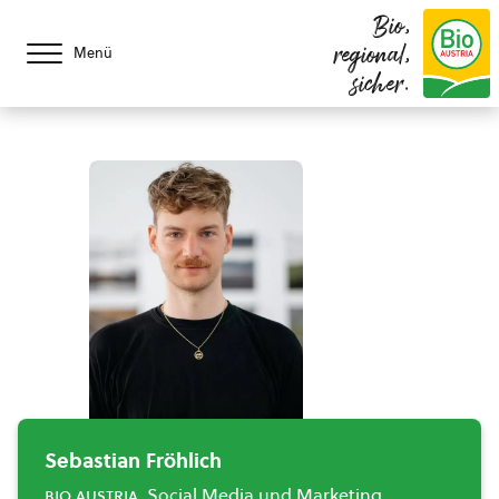
Bio,
regional,
Menü
sicher.
Sebastian Fröhlich
bio austria
, Social Media und Marketing