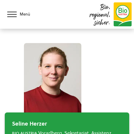
Bio,
regional,
Menü
sicher.
Seline Herzer
bio austria
Vorarlberg, Sekretariat, Assistenz