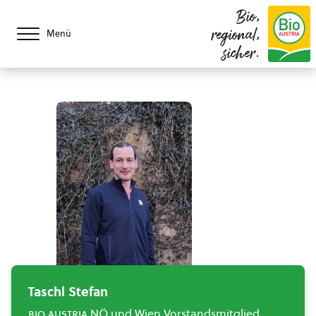
Bio,
regional,
Menü
sicher.
Taschl Stefan
bio austria
NÖ und Wien Vorstandsmitglied