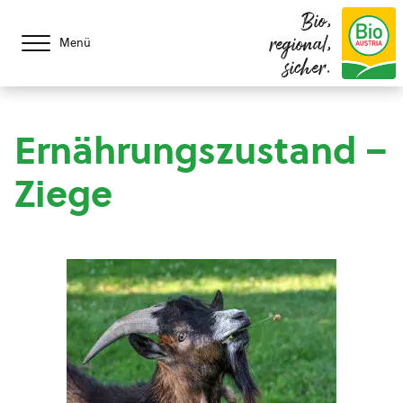
Bio,
regional,
Menü
sicher.
Ernährungszustand –
Ziege