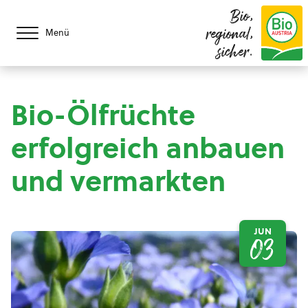
Bio,
regional,
Menü
sicher.
Bio-Ölfrüchte
erfolgreich anbauen
und vermarkten
JUN
03